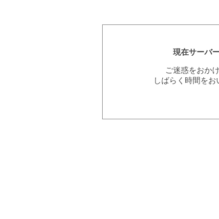
現在サーバ
ご迷惑をおか
しばらく時間をお