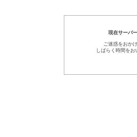
現在サーバ
ご迷惑をおか
しばらく時間をお