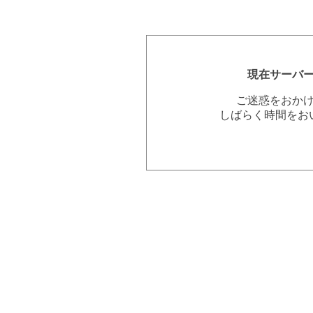
現在サーバ
ご迷惑をおか
しばらく時間をお