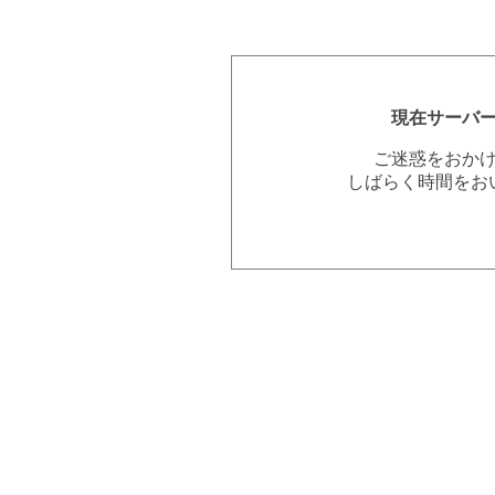
現在サーバ
ご迷惑をおか
しばらく時間をお