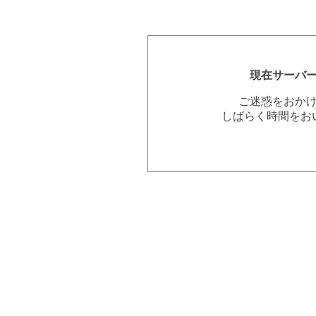
現在サーバ
ご迷惑をおか
しばらく時間をお