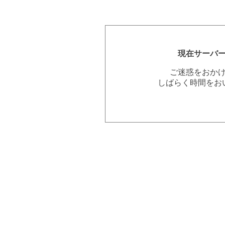
現在サーバ
ご迷惑をおか
しばらく時間をお