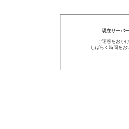
現在サーバ
ご迷惑をおか
しばらく時間をお