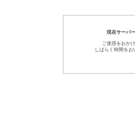
現在サーバ
ご迷惑をおか
しばらく時間をお