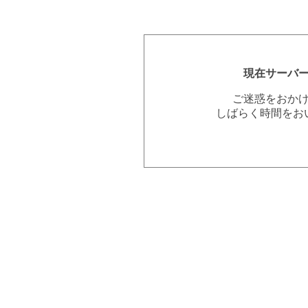
現在サーバ
ご迷惑をおか
しばらく時間をお