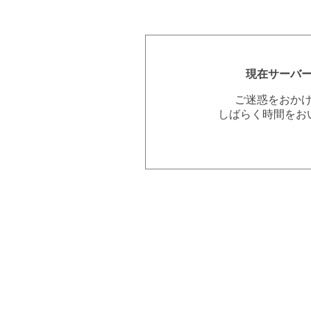
現在サーバ
ご迷惑をおか
しばらく時間をお