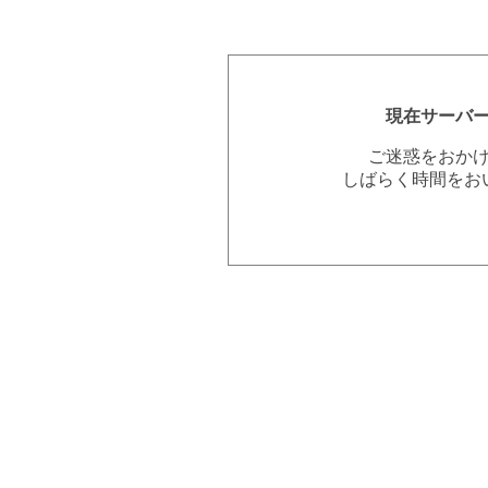
現在サーバ
ご迷惑をおか
しばらく時間をお