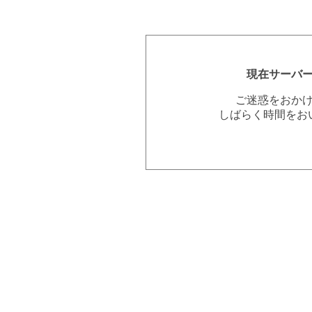
現在サーバ
ご迷惑をおか
しばらく時間をお