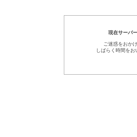
現在サーバ
ご迷惑をおか
しばらく時間をお