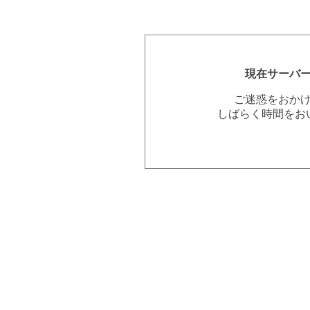
現在サーバ
ご迷惑をおか
しばらく時間をお