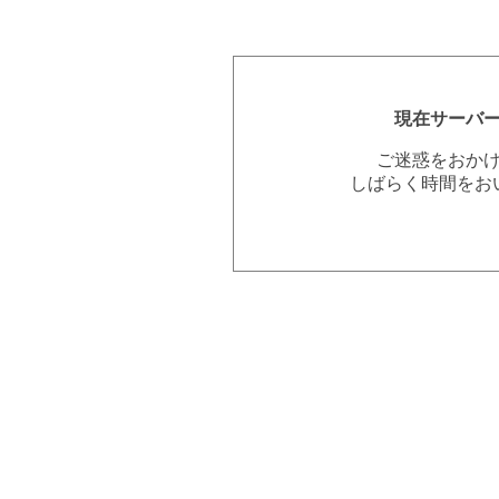
現在サーバ
ご迷惑をおか
しばらく時間をお