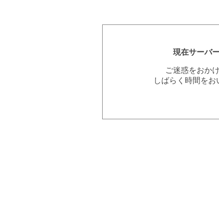
現在サーバ
ご迷惑をおか
しばらく時間をお