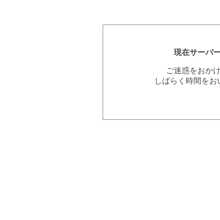
現在サーバ
ご迷惑をおか
しばらく時間をお