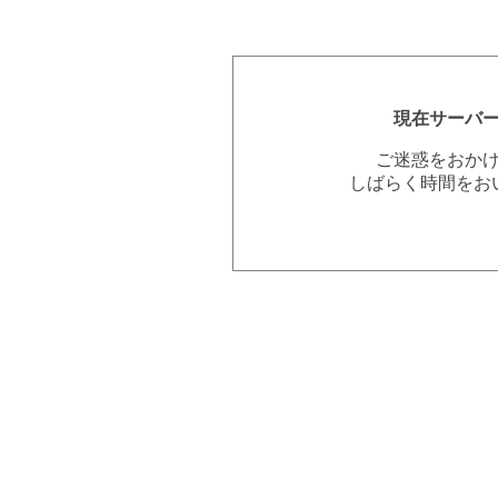
現在サーバ
ご迷惑をおか
しばらく時間をお