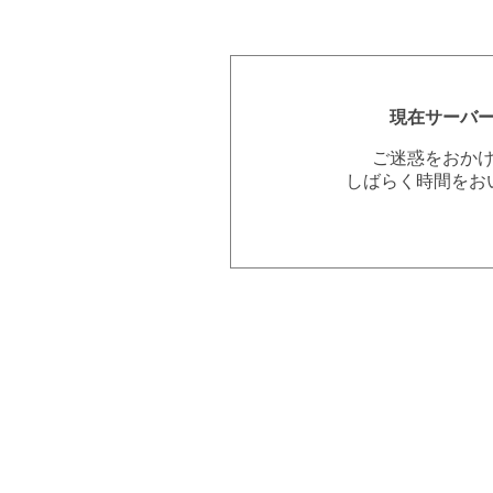
現在サーバ
ご迷惑をおか
しばらく時間をお