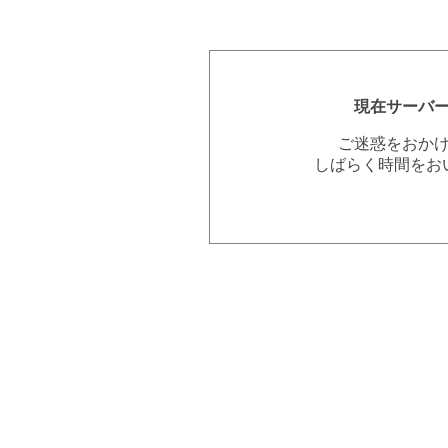
現在サーバ
ご迷惑をおか
しばらく時間をお