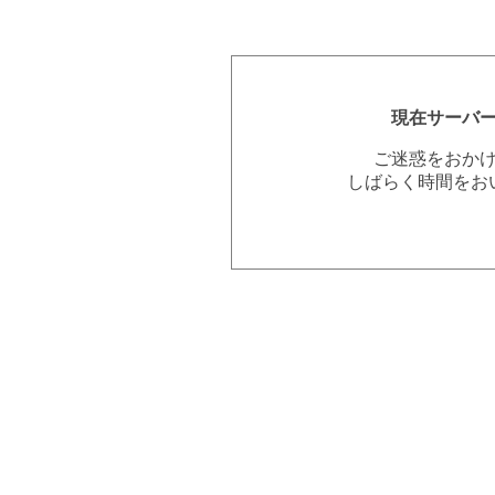
現在サーバ
ご迷惑をおか
しばらく時間をお