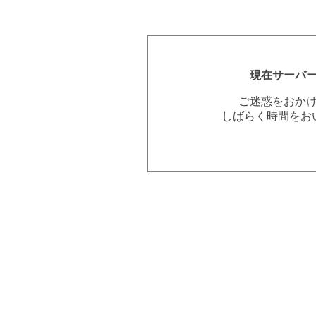
現在サーバ
ご迷惑をおか
しばらく時間をお