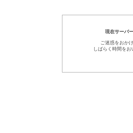
現在サーバ
ご迷惑をおか
しばらく時間をお