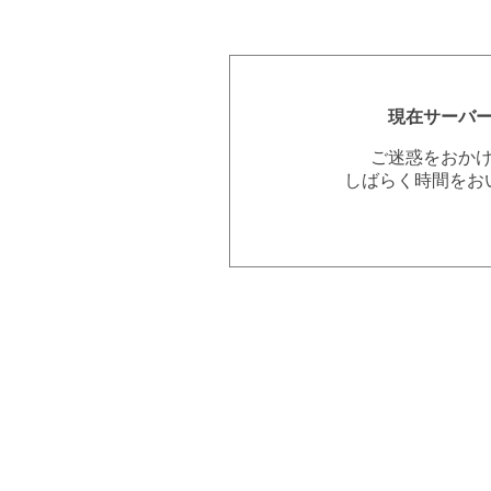
現在サーバ
ご迷惑をおか
しばらく時間をお