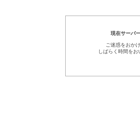
現在サーバ
ご迷惑をおか
しばらく時間をお