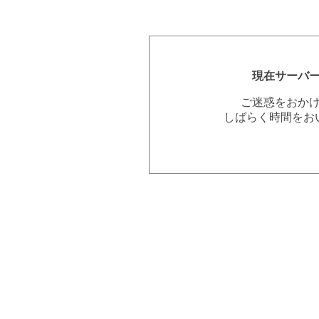
現在サーバ
ご迷惑をおか
しばらく時間をお