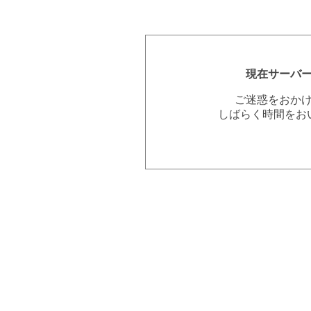
現在サーバ
ご迷惑をおか
しばらく時間をお