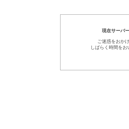
現在サーバ
ご迷惑をおか
しばらく時間をお