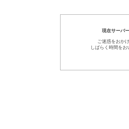
現在サーバ
ご迷惑をおか
しばらく時間をお