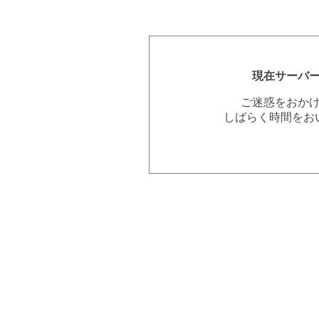
現在サーバ
ご迷惑をおか
しばらく時間をお