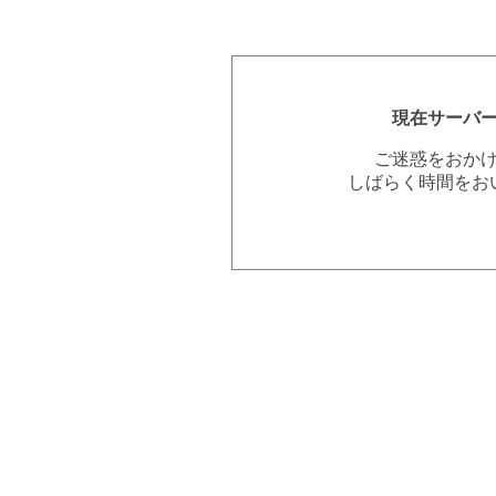
現在サーバ
ご迷惑をおか
しばらく時間をお