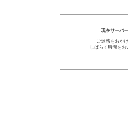
現在サーバ
ご迷惑をおか
しばらく時間をお