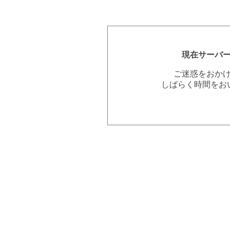
現在サーバ
ご迷惑をおか
しばらく時間をお