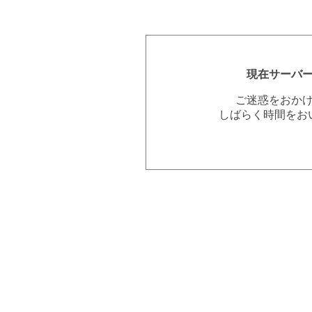
現在サーバ
ご迷惑をおか
しばらく時間をお