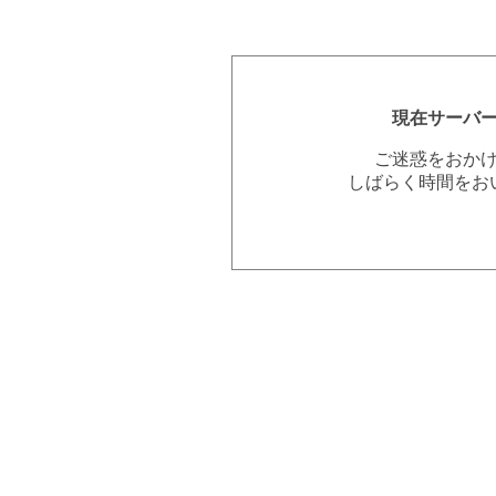
現在サーバ
ご迷惑をおか
しばらく時間をお