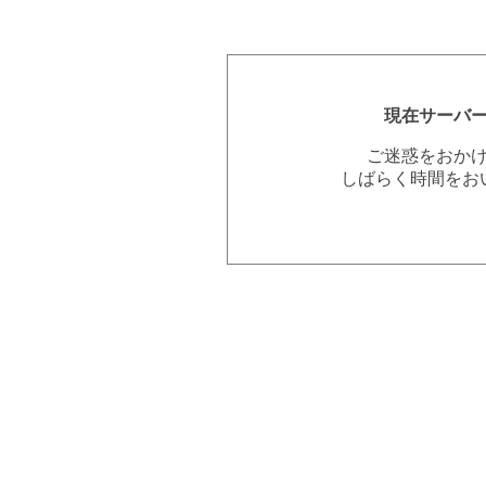
現在サーバ
ご迷惑をおか
しばらく時間をお