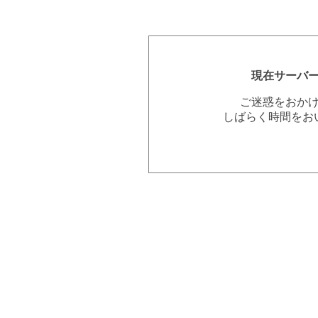
現在サーバ
ご迷惑をおか
しばらく時間をお