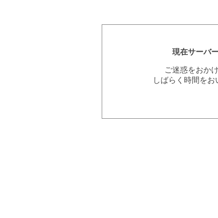
現在サーバ
ご迷惑をおか
しばらく時間をお