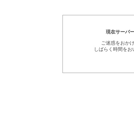
現在サーバ
ご迷惑をおか
しばらく時間をお