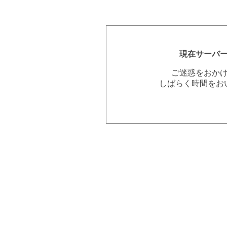
現在サーバ
ご迷惑をおか
しばらく時間をお