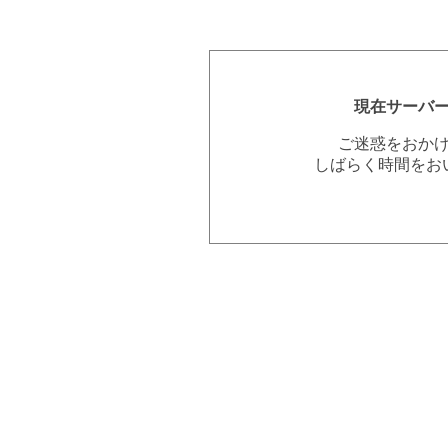
現在サーバ
ご迷惑をおか
しばらく時間をお