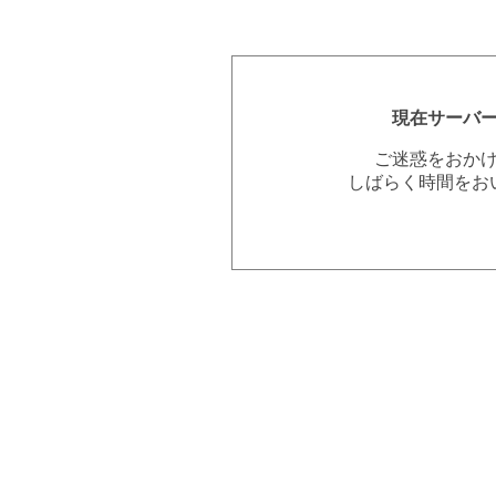
現在サーバ
ご迷惑をおか
しばらく時間をお