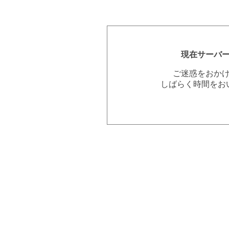
現在サーバ
ご迷惑をおか
しばらく時間をお