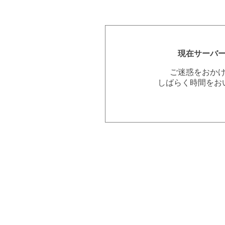
現在サーバ
ご迷惑をおか
しばらく時間をお