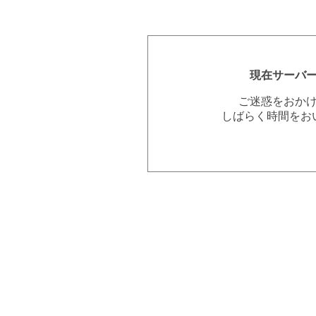
現在サーバ
ご迷惑をおか
しばらく時間をお