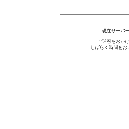
現在サーバ
ご迷惑をおか
しばらく時間をお