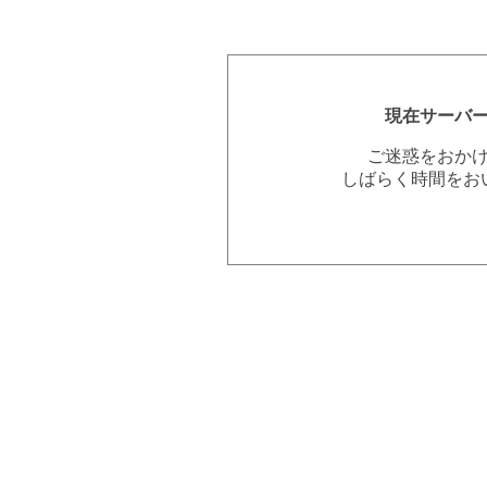
現在サーバ
ご迷惑をおか
しばらく時間をお