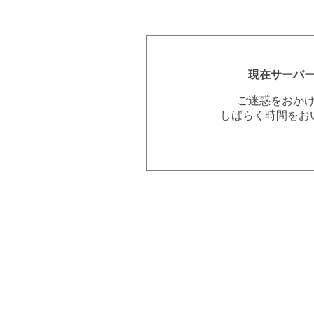
現在サーバ
ご迷惑をおか
しばらく時間をお