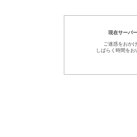
現在サーバ
ご迷惑をおか
しばらく時間をお