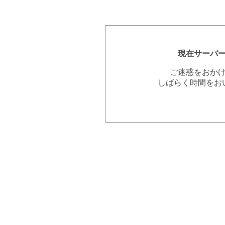
現在サーバ
ご迷惑をおか
しばらく時間をお